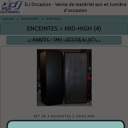
DJ Occasion - Vente de matériel son et lumière
d'occasion
Accueil
>
ENCEINTES
>
MID-HIGH
ENCEINTES > MID-HIGH (4)
SARTEC - SM1 - SET DE 4 - N°1
Afficher tri, filtres et catégories
SET DE 4 ENCEINTES 2 VOIES PRO
700W-4Ohm