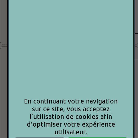
HP :
2 X EMINENCE DELTA 12
+ compression B&C de 1.5'
PUISSANCE 700W ...
Voir plus
SARTEC - SM1 - SET DE 4 - N°2
1500.00€
P 2 P
En continuant votre navigation
sur ce site, vous acceptez
l’utilisation de cookies afin
d'optimiser votre expérience
SET DE 4 ENCEINTES 2 VOIES PRO
utilisateur.
700W-4Ohm