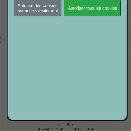
HP : 2 X EMINENCE DELTA 12+ compression B&C de 1.5'
Autoriser les cookies
Autoriser tous les cookies
essentiels seulement
ETAT : +++○○
P2P
1500.00€
P 2 P
AK PRO - MID HIGH
SET DE 2
BEYMA 12M300 + 650TI + 2DAS