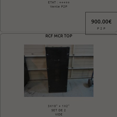
ETAT : +++○○
Vente P2P
900.00€
P 2 P
RCF MCR TOP
3X10" + 1X2"
SET DE 2
VIDE