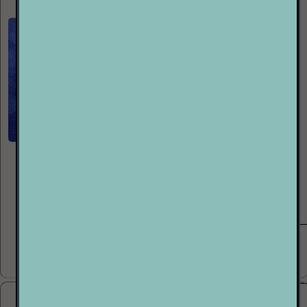
CONTROLEUR pour DJ
Interface entre les systèmes DVS («Digital Vinyl Systems») et le
logiciel «Scratch Live»,
ETAT : ++...
Voir plus
60.00€
P 2 P
ORTOFON NIGHT CLUB