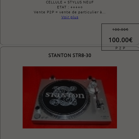
CELLULE + STYLUS NEUF
ETAT : ++++○
Vente P2P = vente de particulier à...
Voir plus
100.00€
100.00€
P 2 P
STANTON STR8-30