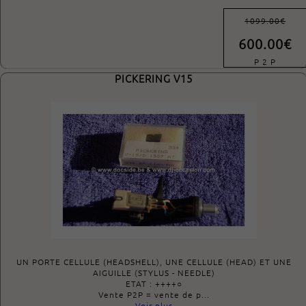
1099.00€
600.00€
P 2 P
PICKERING V15
UN PORTE CELLULE (HEADSHELL), UNE CELLULE (HEAD) ET UNE
AIGUILLE (STYLUS - NEEDLE)
ETAT : ++++○
Vente P2P = vente de p...
Voir plus