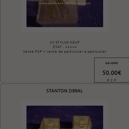
2X STYLUS NEUF
ETAT : ++++○
Vente P2P = vente de particulier à particulier
65.00€
50.00€
P 2 P
STANTON D89AL