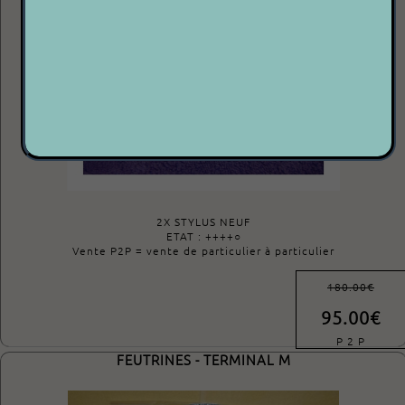
2X STYLUS NEUF
ETAT : ++++○
Vente P2P = vente de particulier à particulier
180.00€
95.00€
P 2 P
FEUTRINES - TERMINAL M