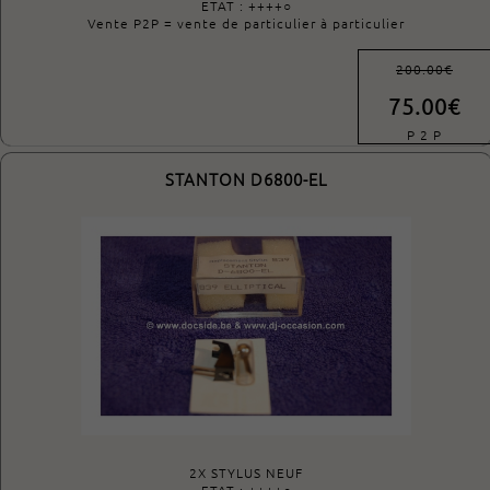
ETAT : ++++○
Vente P2P = vente de particulier à particulier
200.00€
75.00€
P 2 P
STANTON D6800-EL
2X STYLUS NEUF
ETAT : ++++○