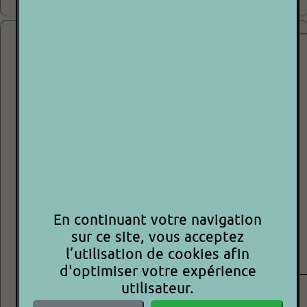
80.00€
AUDIOTECHNICA AT91 PORTE CELLULE JB SYSTEMS
P 2 P
PORTE CELLULE JBS
CELLULE
En continuant votre navigation
STYLUS
sur ce site, vous acceptez
ETAT: +++○○
l’utilisation de cookies afin
Vente P2P = vente de particulier à particulier
d'optimiser votre expérience
utilisateur.
30.00€