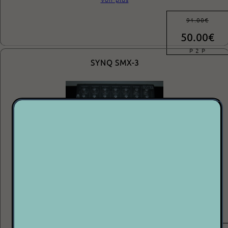
91.00€
50.00€
P 2 P
SYNQ SMX-3
ETAT : ++++○
Vente P2P = vente de particulier à particulier