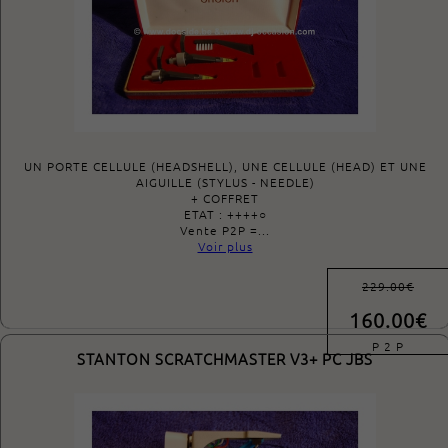
UN PORTE CELLULE (HEADSHELL), UNE CELLULE (HEAD) ET UNE
AIGUILLE (STYLUS - NEEDLE)
+ COFFRET
ETAT : ++++○
Vente P2P =...
Voir plus
229.00€
160.00€
P 2 P
STANTON SCRATCHMASTER V3+ PC JBS