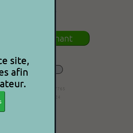
190.00€
P 2 P
cheter maintenant
e site,
Besoin d'aide ?
es afin
Contactez-nous
ateur.
Code article : 9000000007765
Date d'ajout : 18/03/2024
s