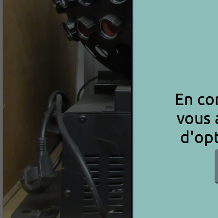
En con
vous 
d'opt