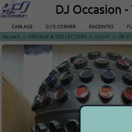
DJ Occasion -
CABLAGE
DJ'S CORNER
ENCEINTES
F
Accueil
>
VINTAGE & COLLECTORS
>
LIGHT
>
JB S