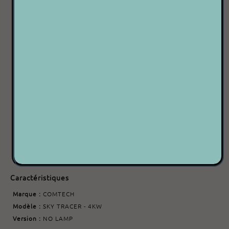
Acheter maintenant
Nombre de pièces disponibles : 2
Besoin d'aide ?
Contactez-nous
Code article : 9000000005921
Date d'ajout : 06/06/2023
Caractéristiques
Marque :
COMTECH
Modèle :
SKY TRACER - 4KW
Version :
NO LAMP