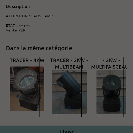
Description
ATTENTION : SANS LAMP
ETAT : ++++○
Vente P2P
Dans la même catégorie
COMTECH - SKY
UNKNOW - SKY
UNKOW - SKY TRAC
TRACER - 4KW
TRACER - 3KW -
- 3KW -
MULTIBEAM
MULTIFAISCEAUX
1400.00€
1300.00€
1200.00€
Liens