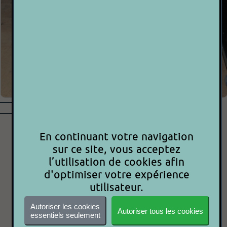
COMTECH - SKY TRACER -
En continuant votre navigation
4KW
sur ce site, vous acceptez
l’utilisation de cookies afin
d'optimiser votre expérience
Prix neuf :
2200.00€
utilisateur.
800.00€
Autoriser les cookies
Autoriser tous les cookies
essentiels seulement
P 2 P