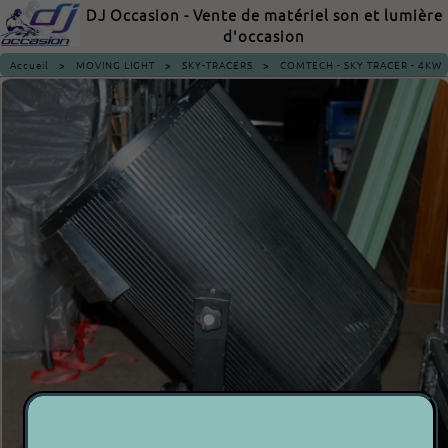
DJ Occasion - Vente de matériel son et lumière
d'occasion
Accueil
>
MOVING LIGHT
>
SKY-TRACERS
>
COMTECH - SKY TRACER - 4KW