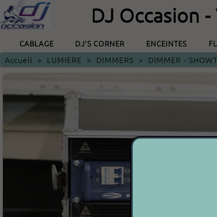
DJ Occasion -
CABLAGE
DJ'S CORNER
ENCEINTES
F
Accueil
>
LUMIERE
>
DIMMERS
>
DIMMER - SHOWT