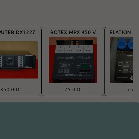
PUTER DX1227
BOTEX MPX 450 V
ELATION D
350.00€
75.00€
75.0