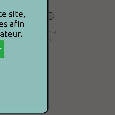
Besoin d'aide ?
e site,
Contactez-nous
es afin
ateur.
Code article : 9000000014046
Date d'ajout : 06/02/2026
s