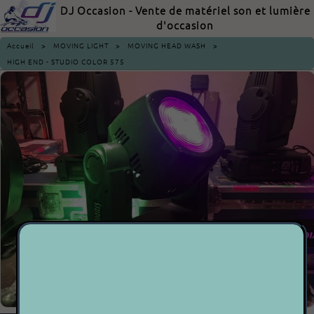
DJ Occasion - Vente de matériel son et lumière
d'occasion
Accueil
>
MOVING LIGHT
>
MOVING HEAD WASH
>
HIGH END - STUDIO COLOR 575