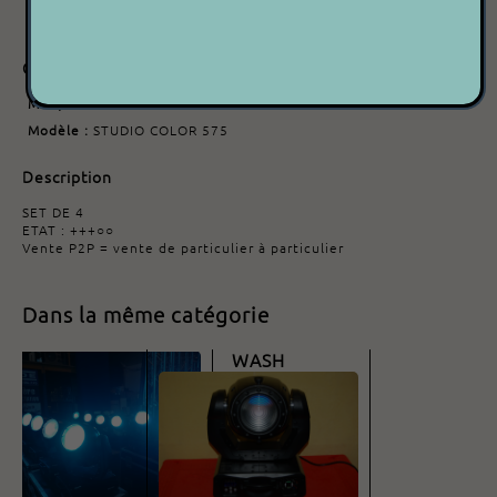
Date d'ajout : 11/04/2024
Caractéristiques
Marque :
HIGH END
Modèle :
STUDIO COLOR 575
Description
SET DE 4
ETAT : +++○○
Vente P2P = vente de particulier à particulier
Dans la même catégorie
MARTIN - MAC600
BRITEQ - BT 250
WASH