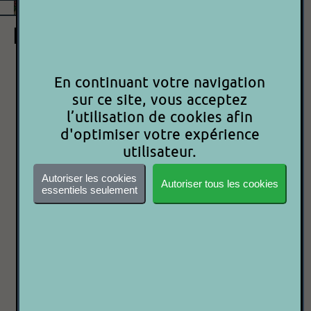
HIGH END - STUDIO COLOR
575
En continuant votre navigation
sur ce site, vous acceptez
900.00€
l’utilisation de cookies afin
d'optimiser votre expérience
P 2 P
utilisateur.
Autoriser les cookies
Acheter maintenant
Autoriser tous les cookies
essentiels seulement
Besoin d'aide ?
Contactez-nous
Code article : 9000000012769